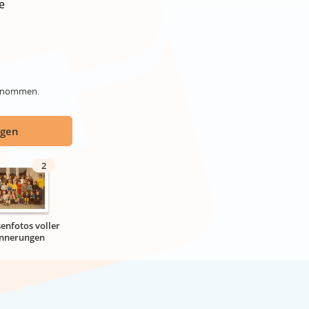
e
genommen.
ügen
2
senfotos voller
innerungen