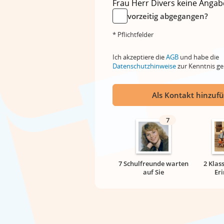
Frau
Herr
Divers
keine Angab
vorzeitig abgegangen?
* Pflichtfelder
Ich akzeptiere die
AGB
und habe die
Datenschutzhinweise
zur Kenntnis 
Als Kontakt hinzuf
7
7 Schulfreunde warten
2 Klas
auf Sie
Er