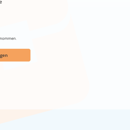
e
genommen.
ügen