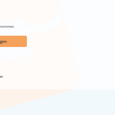
genommen.
ügen
en