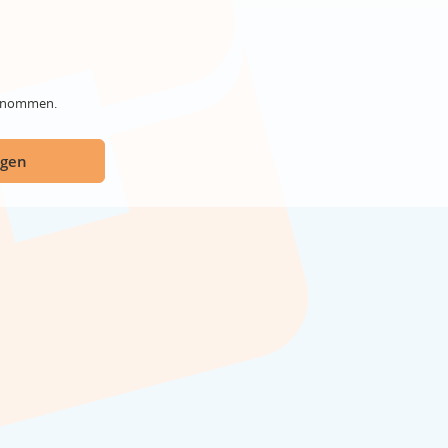
genommen.
ügen