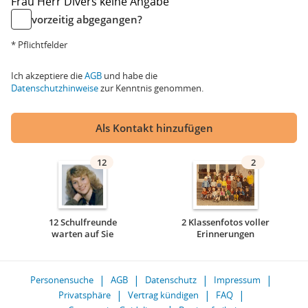
Frau
Herr
Divers
keine Angabe
vorzeitig abgegangen?
* Pflichtfelder
Ich akzeptiere die
AGB
und habe die
Datenschutzhinweise
zur Kenntnis genommen.
Als Kontakt hinzufügen
12
2
12 Schulfreunde
2 Klassenfotos voller
warten auf Sie
Erinnerungen
Personensuche
AGB
Datenschutz
Impressum
Privatsphäre
Vertrag kündigen
FAQ