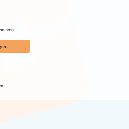
genommen.
ügen
en