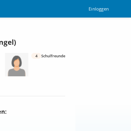
Einloggen
ngel)
4
Schulfreunde
en: