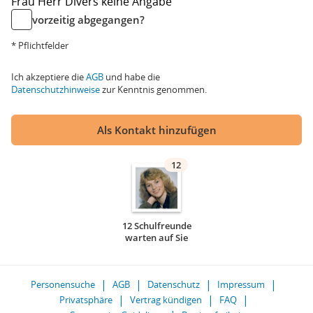
Frau
Herr
Divers
keine Angabe
vorzeitig abgegangen?
* Pflichtfelder
Ich akzeptiere die
AGB
und habe die
Datenschutzhinweise
zur Kenntnis genommen.
Als Kontakt hinzufügen
12
12 Schulfreunde
warten auf Sie
Personensuche
AGB
Datenschutz
Impressum
Privatsphäre
Vertrag kündigen
FAQ