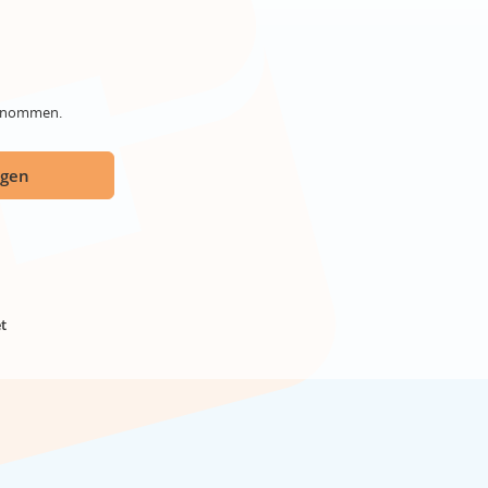
genommen.
ügen
t