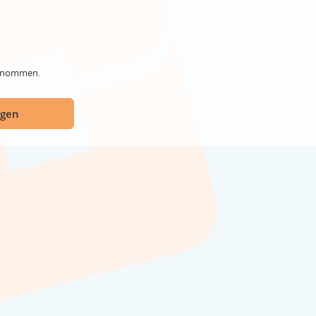
genommen.
ügen