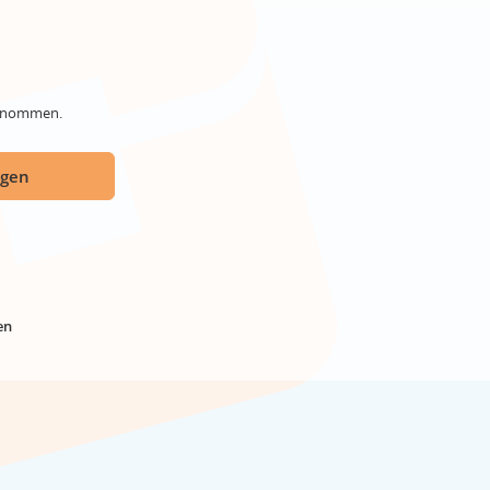
genommen.
ügen
en