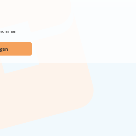
genommen.
ügen