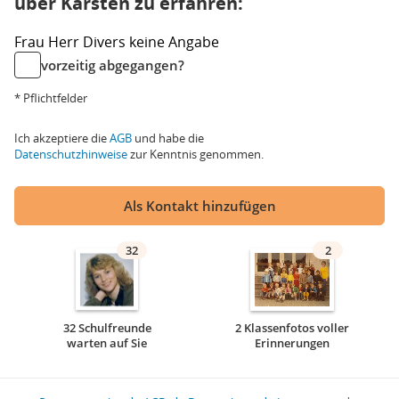
über Karsten zu erfahren:
Frau
Herr
Divers
keine Angabe
vorzeitig abgegangen?
* Pflichtfelder
Ich akzeptiere die
AGB
und habe die
Datenschutzhinweise
zur Kenntnis genommen.
Als Kontakt hinzufügen
32
2
32 Schulfreunde
2 Klassenfotos voller
warten auf Sie
Erinnerungen