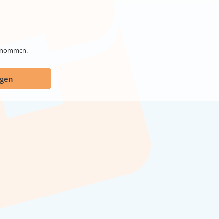
genommen.
ügen