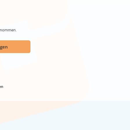
genommen.
ügen
en