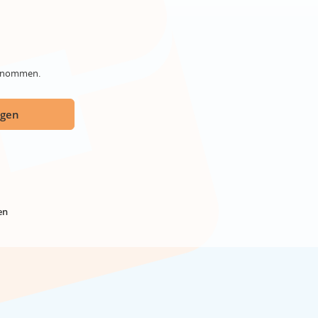
genommen.
ügen
en