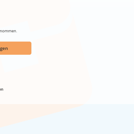
genommen.
ügen
en