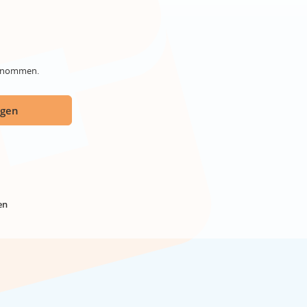
genommen.
ügen
en