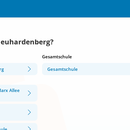
 Neuhardenberg?
Gesamtschule
rg
Gesamtschule
arx Allee
hule