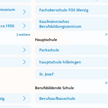
ymnasium
Fachoberschule FOS Merzig
Kaufmännisches
 ca.1950
Berufsbildungszentrum
2 weitere
7
Hauptschule
Parkschule
hauptschule hilbringen
St. Josef
3
Berufsbildende Schule
zig
Berufsaufbauschule