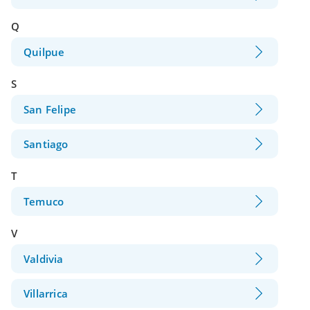
Q
Quilpue
S
San Felipe
Santiago
T
Temuco
V
Valdivia
Villarrica