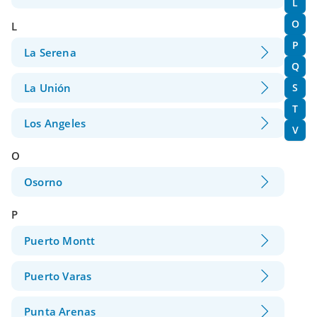
L
O
L
P
La Serena
Q
La Unión
S
T
Los Angeles
V
O
Osorno
P
Puerto Montt
Puerto Varas
Punta Arenas