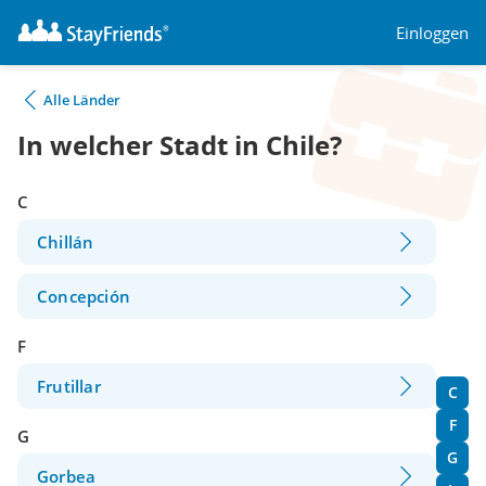
Einloggen
Alle Länder
In welcher Stadt in Chile?
C
Chillán
Concepción
F
Frutillar
C
F
G
G
Gorbea