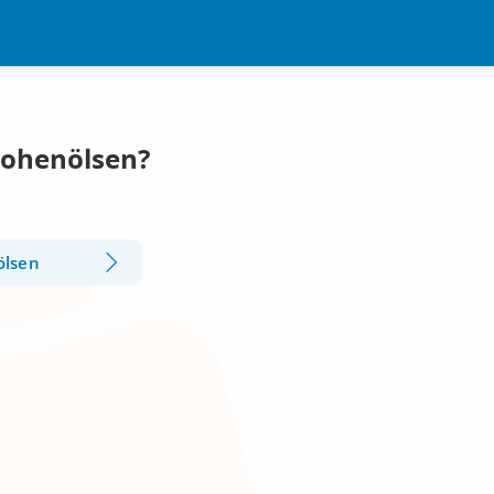
Hohenölsen?
ölsen