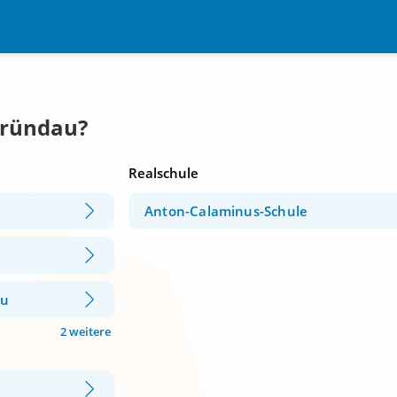
Gründau?
Realschule
Anton-Calaminus-Schule
au
2 weitere