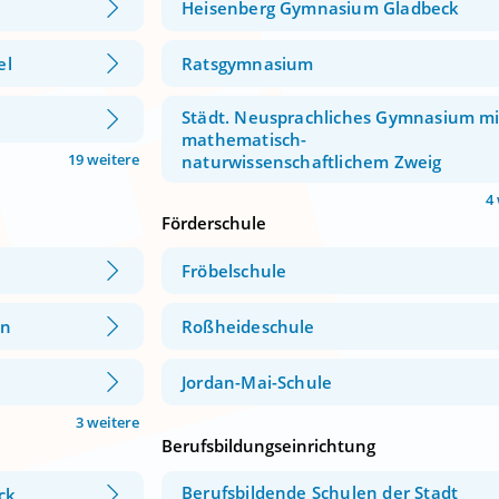
Heisenberg Gymnasium Gladbeck
el
Ratsgymnasium
Städt. Neusprachliches Gymnasium mi
mathematisch-
19 weitere
naturwissenschaftlichem Zweig
4
Förderschule
Fröbelschule
en
Roßheideschule
Jordan-Mai-Schule
3 weitere
Berufsbildungseinrichtung
Berufsbildende Schulen der Stadt
ck