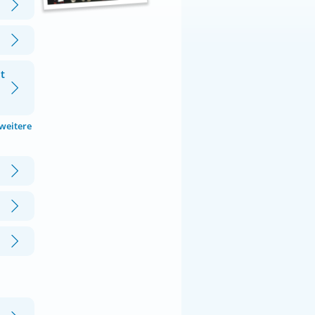
t
 weitere