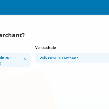
Farchant?
Volksschule
le zur
Volksschule Farchant
g