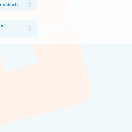
rjosbach
n-