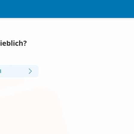
ieblich?
l