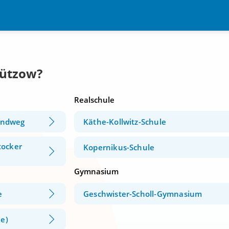
Bützow?
Realschule
andweg
Käthe-Kollwitz-Schule
tocker
Kopernikus-Schule
Gymnasium
e
Geschwister-Scholl-Gymnasium
le)