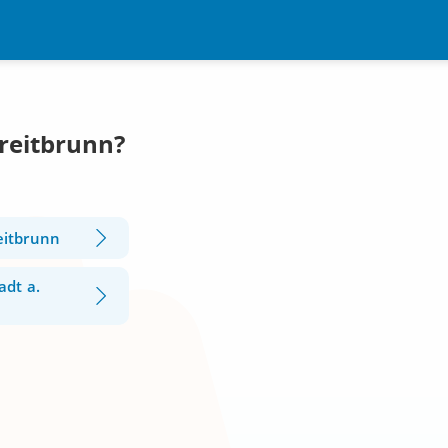
Breitbrunn?
eitbrunn
adt a.