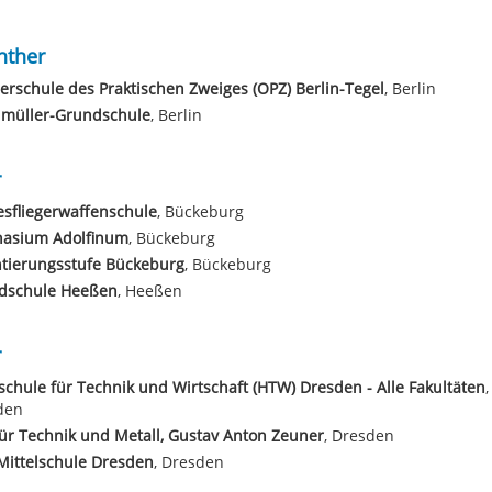
nther
erschule des Praktischen Zweiges (OPZ) Berlin-Tegel
, Berlin
lmüller-Grundschule
, Berlin
r
sfliegerwaffenschule
, Bückeburg
asium Adolfinum
, Bückeburg
tierungsstufe Bückeburg
, Bückeburg
dschule Heeßen
, Heeßen
r
chule für Technik und Wirtschaft (HTW) Dresden - Alle Fakultäten
,
den
ür Technik und Metall, Gustav Anton Zeuner
, Dresden
Mittelschule Dresden
, Dresden