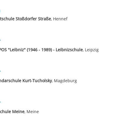
n
schule Stoßdorfer Straße
, Hennef
r
POS "Leibniz" (1946 - 1989) - Leibnizschule
, Leipzig
r
ndarschule Kurt-Tucholsky
, Magdeburg
r
schule Meine
, Meine