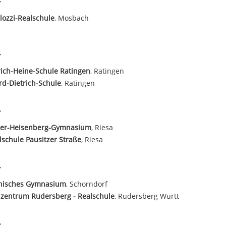
r
lozzi-Realschule
, Mosbach
r
ich-Heine-Schule Ratingen
, Ratingen
d-Dietrich-Schule
, Ratingen
r
er-Heisenberg-Gymnasium
, Riesa
lschule Pausitzer Straße
, Riesa
r
nisches Gymnasium
, Schorndorf
lzentrum Rudersberg - Realschule
, Rudersberg Württ
r