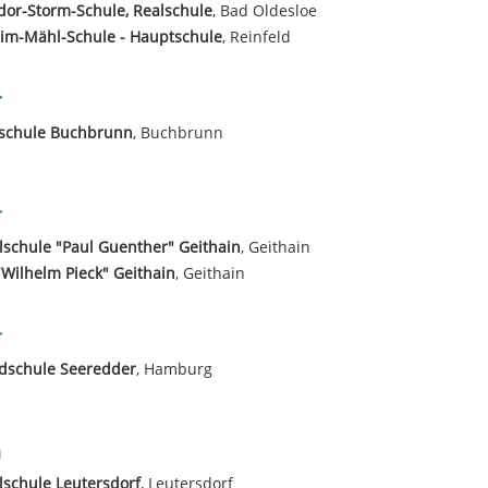
or-Storm-Schule, Realschule
, Bad Oldesloe
im-Mähl-Schule - Hauptschule
, Reinfeld
r
sschule Buchbrunn
, Buchbrunn
r
lschule "Paul Guenther" Geithain
, Geithain
Wilhelm Pieck" Geithain
, Geithain
r
dschule Seeredder
, Hamburg
n
lschule Leutersdorf
, Leutersdorf