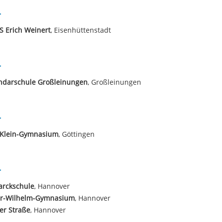
r
S Erich Weinert
, Eisenhüttenstadt
r
ndarschule Großleinungen
, Großleinungen
r
x-Klein-Gymnasium
, Göttingen
r
arckschule
, Hannover
er-Wilhelm-Gymnasium
, Hannover
er Straße
, Hannover