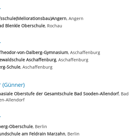
r
sschule(Meliorationsbau)Angern
, Angern
ad Blenkle Oberschule
, Rochau
r
-Theodor-von-Dalberg-Gymnasium
, Aschaffenburg
ewaldschule Aschaffenburg
, Aschaffenburg
erg-Schule
, Aschaffenburg
r
(Günner)
asiale Oberstufe der Gesamtschule Bad Sooden-Allendorf
, Bad
en-Allendorf
r
berg-Oberschule
, Berlin
rundschule am Feldrain Marzahn
, Berlin