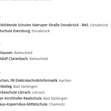
r
sbildende Schulen Natruper Straße Osnabrück - BAS
, Osnabrück
tschule Eversburg
, Osnabrück
r
Klausen
, Remscheid
Adolf Clarenbach
, Remscheid
r
chen, FB Elektrotechnik/Informatik
, Aachen
skolleg
, Bad Säckingen
rbeschule Lörrach
, Lörrach
r-Kirchhofer-Realschule
, Bad Säckingen
aus-Kopernikus-Mittelschule
, Chemnitz