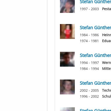
Stefan Günthe
1997 - 2003
Pesta
Stefan Günthe
1984 - 1986
Heinr
1974 - 1981
Eduar
Stefan Günthe
1994 - 1997
Wern
1984 - 1994
Mitte
Stefan Günthe
2002 - 2005
Tech
1996 - 2002
Schu
Stefan Günthe