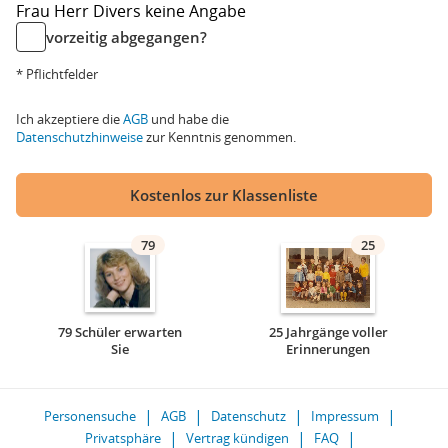
Frau
Herr
Divers
keine Angabe
vorzeitig abgegangen?
* Pflichtfelder
Ich akzeptiere die
AGB
und habe die
Datenschutzhinweise
zur Kenntnis genommen.
Kostenlos zur Klassenliste
79
25
79 Schüler erwarten
25 Jahrgänge voller
Sie
Erinnerungen
Personensuche
AGB
Datenschutz
Impressum
Privatsphäre
Vertrag kündigen
FAQ