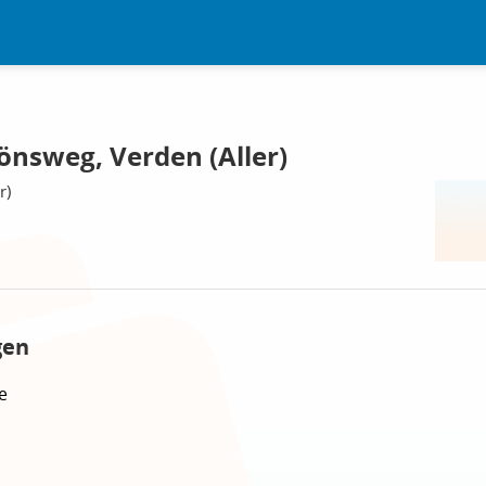
nsweg, Verden (Aller)
r)
gen
e