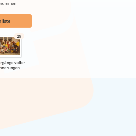
genommen.
liste
29
hrgänge voller
innerungen