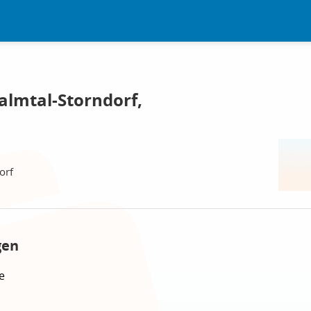
lmtal-Storndorf,
orf
gen
e