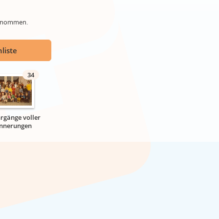
genommen.
liste
34
hrgänge voller
innerungen