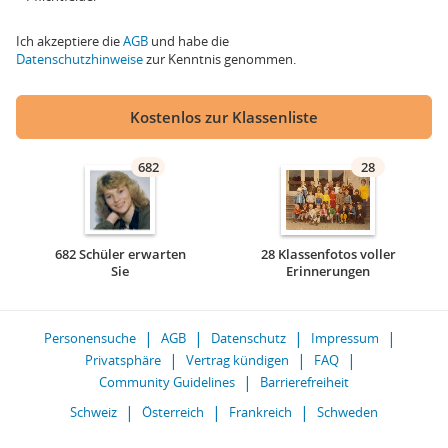
Ich akzeptiere die
AGB
und habe die
Datenschutzhinweise
zur Kenntnis genommen.
Kostenlos zur Klassenliste
682
28
682 Schüler erwarten
28 Klassenfotos voller
Sie
Erinnerungen
Personensuche
AGB
Datenschutz
Impressum
Privatsphäre
Vertrag kündigen
FAQ
Community Guidelines
Barrierefreiheit
Schweiz
Österreich
Frankreich
Schweden