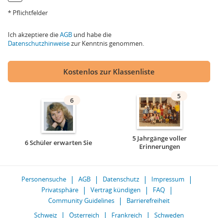
* Pflichtfelder
Ich akzeptiere die
AGB
und habe die
Datenschutzhinweise
zur Kenntnis genommen.
Kostenlos zur Klassenliste
5
6
5 Jahrgänge voller
6 Schüler erwarten Sie
Erinnerungen
Personensuche
AGB
Datenschutz
Impressum
Privatsphäre
Vertrag kündigen
FAQ
Community Guidelines
Barrierefreiheit
Schweiz
Österreich
Frankreich
Schweden