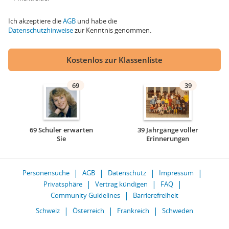
Ich akzeptiere die
AGB
und habe die
Datenschutzhinweise
zur Kenntnis genommen.
Kostenlos zur Klassenliste
69
39
69 Schüler erwarten
39 Jahrgänge voller
Sie
Erinnerungen
Personensuche
AGB
Datenschutz
Impressum
Privatsphäre
Vertrag kündigen
FAQ
Community Guidelines
Barrierefreiheit
Schweiz
Österreich
Frankreich
Schweden