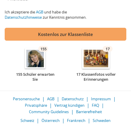
Ich akzeptiere die
AGB
und habe die
Datenschutzhinweise
zur Kenntnis genommen.
Kostenlos zur Klassenliste
155
17
155 Schüler erwarten
17 Klassenfotos voller
Sie
Erinnerungen
Personensuche
AGB
Datenschutz
Impressum
Privatsphäre
Vertrag kündigen
FAQ
Community Guidelines
Barrierefreiheit
Schweiz
Österreich
Frankreich
Schweden