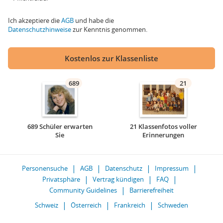
Ich akzeptiere die
AGB
und habe die
Datenschutzhinweise
zur Kenntnis genommen.
Kostenlos zur Klassenliste
689
21
689 Schüler erwarten
21 Klassenfotos voller
Sie
Erinnerungen
Personensuche
AGB
Datenschutz
Impressum
Privatsphäre
Vertrag kündigen
FAQ
Community Guidelines
Barrierefreiheit
Schweiz
Österreich
Frankreich
Schweden