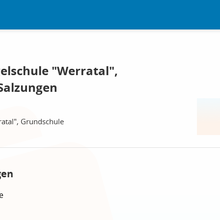
gelschule "Werratal",
Salzungen
ratal", Grundschule
gen
e