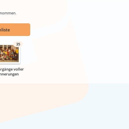
genommen.
liste
35
hrgänge voller
innerungen