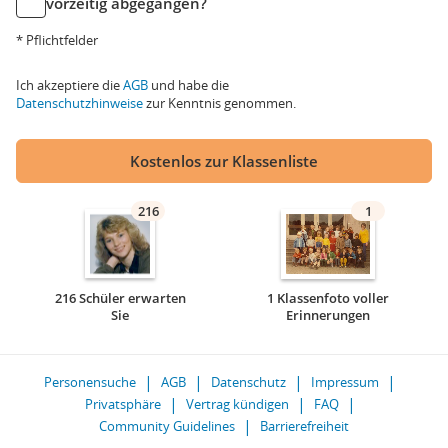
vorzeitig abgegangen?
* Pflichtfelder
Ich akzeptiere die
AGB
und habe die
Datenschutzhinweise
zur Kenntnis genommen.
Kostenlos zur Klassenliste
216
1
216 Schüler erwarten
1 Klassenfoto voller
Sie
Erinnerungen
Personensuche
AGB
Datenschutz
Impressum
Privatsphäre
Vertrag kündigen
FAQ
Community Guidelines
Barrierefreiheit