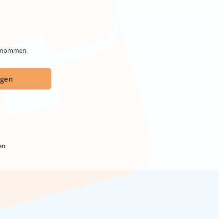
genommen.
ügen
en