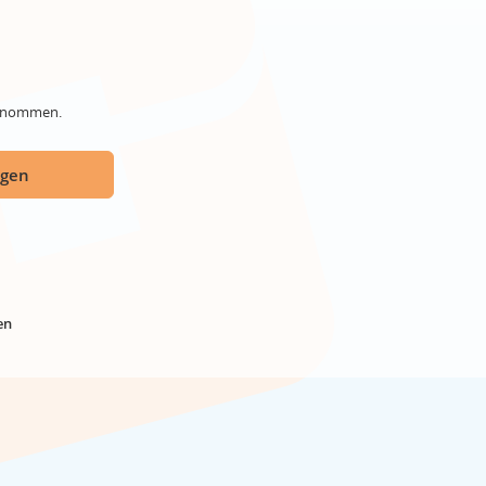
genommen.
ügen
en