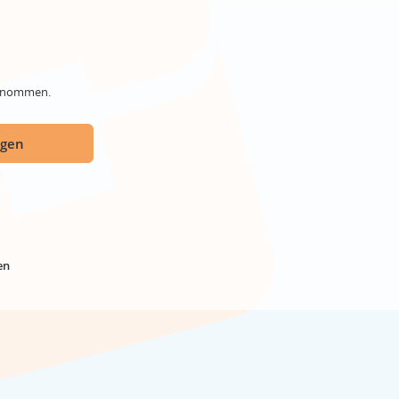
genommen.
ügen
en