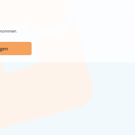
genommen.
ügen