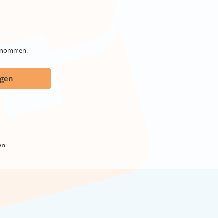
genommen.
ügen
en