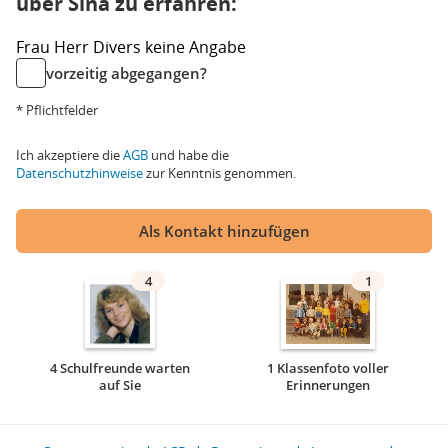
über Sina zu erfahren:
Frau
Herr
Divers
keine Angabe
vorzeitig abgegangen?
* Pflichtfelder
Ich akzeptiere die
AGB
und habe die
Datenschutzhinweise
zur Kenntnis genommen.
Als Kontakt hinzufügen
4
1
4 Schulfreunde warten
1 Klassenfoto voller
auf Sie
Erinnerungen