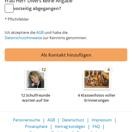
Frau
Herr
Divers
keine Angabe
vorzeitig abgegangen?
* Pflichtfelder
Ich akzeptiere die
AGB
und habe die
Datenschutzhinweise
zur Kenntnis genommen.
Als Kontakt hinzufügen
12
4
12 Schulfreunde
4 Klassenfotos voller
warten auf Sie
Erinnerungen
Personensuche
AGB
Datenschutz
Impressum
Privatsphäre
Vertrag kündigen
FAQ