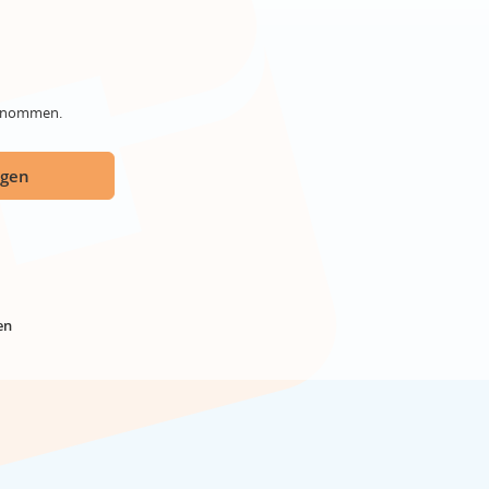
genommen.
ügen
en