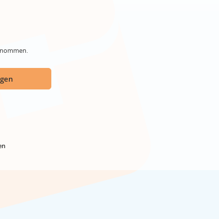
genommen.
ügen
en