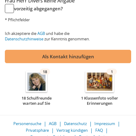
Frau
Herr
Divers
keine Angabe
vorzeitig abgegangen?
* Pflichtfelder
Ich akzeptiere die
AGB
und habe die
Datenschutzhinweise
zur Kenntnis genommen.
Als Kontakt hinzufügen
18
1
18 Schulfreunde
1 Klassenfoto voller
warten auf Sie
Erinnerungen
Personensuche
AGB
Datenschutz
Impressum
Privatsphäre
Vertrag kündigen
FAQ