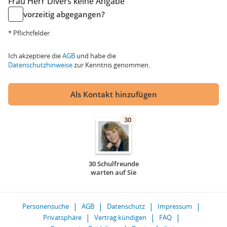
Frau
Herr
Divers
keine Angabe
vorzeitig abgegangen?
* Pflichtfelder
Ich akzeptiere die
AGB
und habe die
Datenschutzhinweise
zur Kenntnis genommen.
Als Kontakt hinzufügen
30
30 Schulfreunde
warten auf Sie
Personensuche
AGB
Datenschutz
Impressum
Privatsphäre
Vertrag kündigen
FAQ